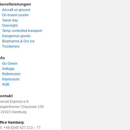
ienstleistungen
Aircraft on ground
On board courier
Same day
Overnight
Temp controlled transport
Dangerous goods
Biopharma & Dry ice
Trockeneis
nfo
Go Green
Anfrage
Referenzen
Impressum
AGB
ontakt
pecial Express e.K.
angenhorner Chaussee 135
 22415 Hamburg
ffice Hamburg:
el: +49 (0)40 527 213 – 77