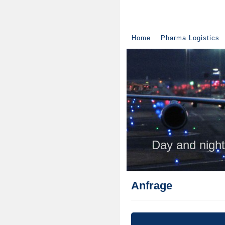
Home
Pharma Logistics
You
is p
and allway
Day and night.
Anfrage