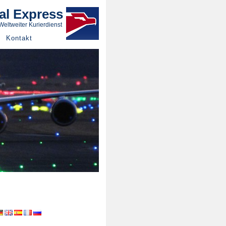
al Express
Weltweiter Kurierdienst
Kontakt
...for aircrafts.
r laboratories...
ical sector...