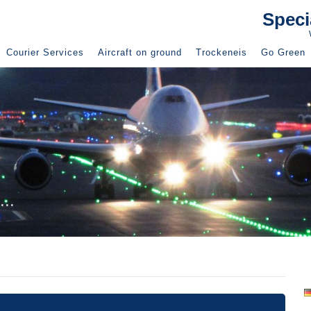
Speci
Courier Services
Aircraft on ground
Trockeneis
Go Green
r consignment
ersonally attended
.
For the
Fo
pharmaceut
s special...
..