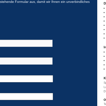
n stehende Formular aus, damit wir Ihnen ein unverbindliches
D
...for the film sector.
.
I
K
S
L
D
O
T