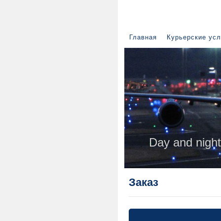
Главная
Курьерские усл
You
is p
and allway
Day and night.
Заказ