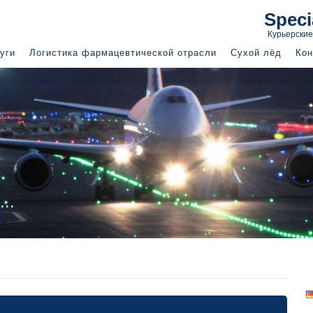
Speci
Курьерские
уги
Логистика фармацевтической отрасли
Сухой лёд
Кон
r consignment
ersonally attended
.
For the
Fo
pharmaceut
s special...
..