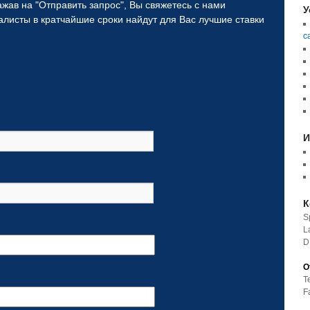
жав на "Отправить запрос", Вы свяжетесь с нами
У
...for the film sector.
листы в кратчайшие сроки найдут для Вас лучшие ставки
с
И
К
S
L
D
O
T
F