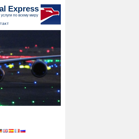
al Express
 услуги по всему миру
такт
...for aircrafts.
r laboratories...
ical sector...